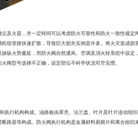
尘及火苗，并一定時间可以考虑防火可靠性和防火一致性规定
调机组管路快速扩散，导致巨大损失实例是许多。将火灾造成损
以操纵火势蔓延，而防火阀自然通风、空调及消火栓系统中设定
防火阀型号选择不正确，设定部位不科学状况司空见惯。
和执行机构构成。油路板由罩壳、法兰盘、叶片及叶片连动组织
度断路器等构成。防火阀执行机构是金属材料易熔片和离合组织