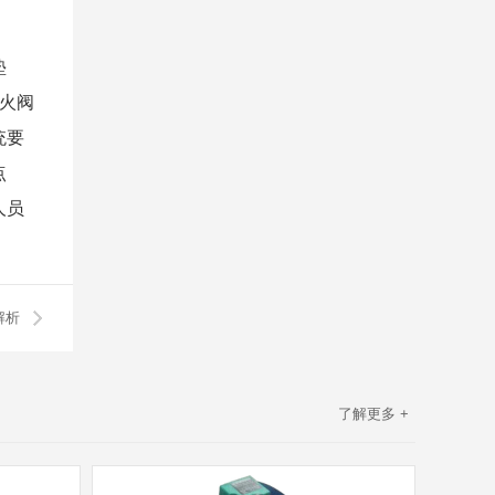
垫
火阀
统要
点
人员
解析
了解更多 +