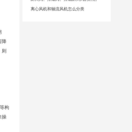
离心风机和轴流风机怎么分类
闸
害降
，则
等构
来操