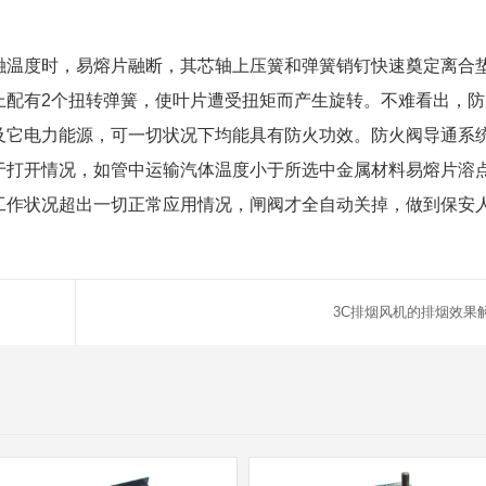
温度时，易熔片融断，其芯轴上压簧和弹簧销钉快速奠定离合
上配有2个扭转弹簧，使叶片遭受扭矩而产生旋转。不难看出，防
及它电力能源，可一切状况下均能具有防火功效。防火阀导通系
于打开情况，如管中运输汽体温度小于所选中金属材料易熔片溶
工作状况超出一切正常应用情况，闸阀才全自动关掉，做到保安
3C排烟风机的排烟效果